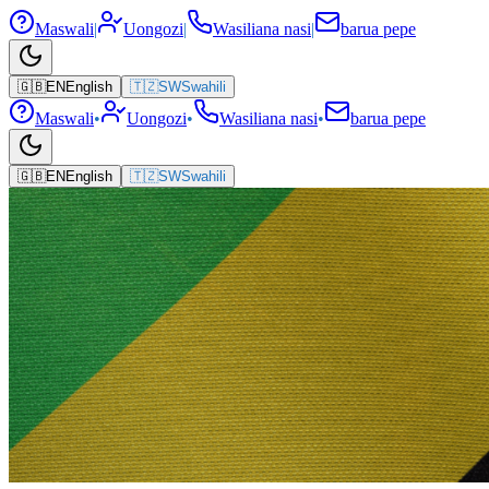
Maswali
|
Uongozi
|
Wasiliana nasi
|
barua pepe
🇬🇧
EN
English
🇹🇿
SW
Swahili
Maswali
•
Uongozi
•
Wasiliana nasi
•
barua pepe
🇬🇧
EN
English
🇹🇿
SW
Swahili