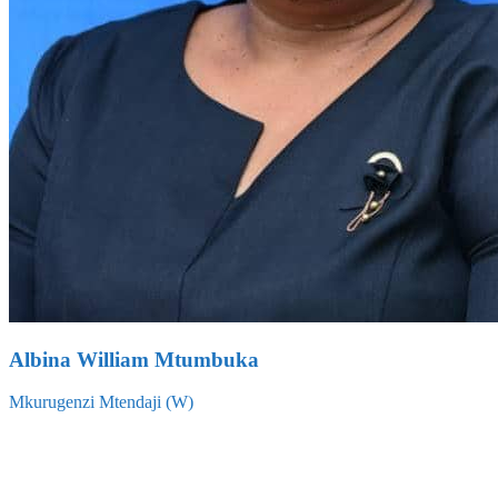
Albina William Mtumbuka
Mkurugenzi Mtendaji (W)