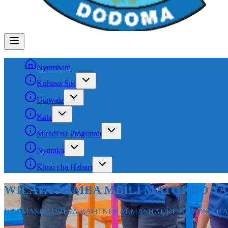
Nyumbani
Kuhusu Sisi
Utawala
Kata
Miradi na Programu
Nyaraka
Kituo cha Habari