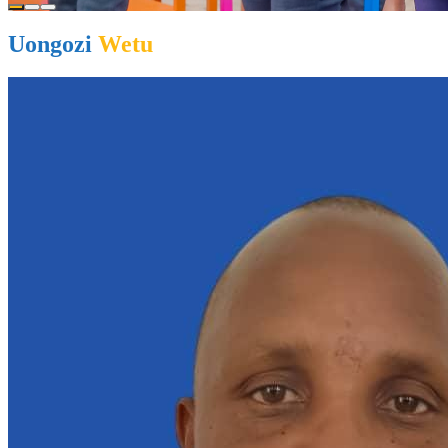
Uongozi
Wetu